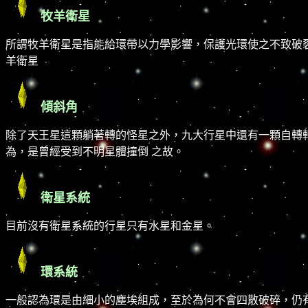
牧羊衛星
所謂牧羊衛星是指能給環帶以力學影響，保護光環使之不致破裂四
羊衛星
傾斜角
除了天王星這顆躺著轉的怪星之外，九大行星中還有一顆自轉軸
為，是曾經受到不明星體撞倒 之故。
衛星系統
目前沒有衛星系統的行星只有水星和金星。
環系統
一般認為環是由細小的塵埃組成，至於為何不會四散破碎，仍有