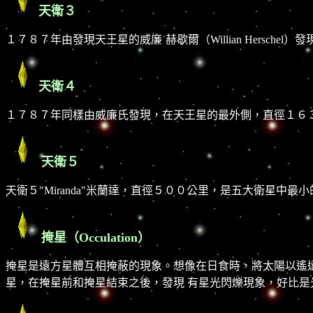
天衛３
１７８７年由發現天王星的威廉˙赫歇爾（Willian Hersch
天衛４
１７８７年同樣由威廉氏發現，在天王星的最外側，直徑１６３０
天衛５
天衛５"Miranda"米蘭達，直徑５００公里，是五大衛星中
掩星（Occulation）
掩星是遠方星體互相掩蔽的現象。想像在日食時，將太陽以遙遠
星，在掩星前和掩星結束之後，發現 有星光閃爍現象，好比是