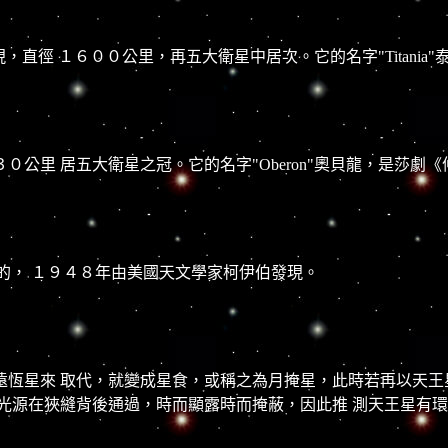
el）發現，直徑 １６００公里，再五大衛星中居次。它的名字"Titan
公里 居五大衛星之冠。它的名字"Oberon"奧貝龍，是莎劇《
最小的， １９４８年由美國天文學家柯伊伯發現。
恆星來 取代，就變成星食，或稱之為月掩星，此時若再以天王
光源在狹縫背後通過，時而顯露時而掩蔽，因此推 測天王星有